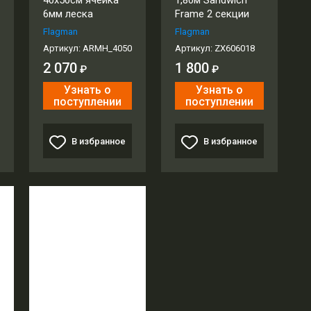
40x50см ячейка
1,80м Sandwich
6мм леска
Frame 2 секции
Flagman
Flagman
Артикул:
ARMH_4050
Артикул:
ZX606018
2 070
1 800
₽
₽
Узнать о
Узнать о
поступлении
поступлении
В избранное
В избранное