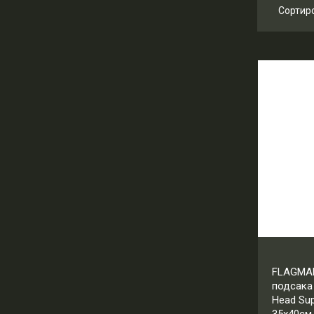
Сортир
Ц
Ц
Н
Н
FLAGMAN
подсака
Head Sup