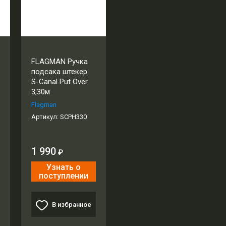
FLAGMAN Ручка
подсака штекер
S-Canal Put Over
3,30м
Flagman
Артикул:
SCPH330
1 990
₽
Узнать о
поступлении
В избранное