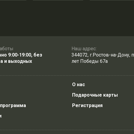
аботы
Наш адрес:
о 9:00-19:00, без
344072, г.Ростов-на-Дону, п
а и выходных
лет Победы 67а
О нас
Подарочные карты
 программа
Регистрация
и