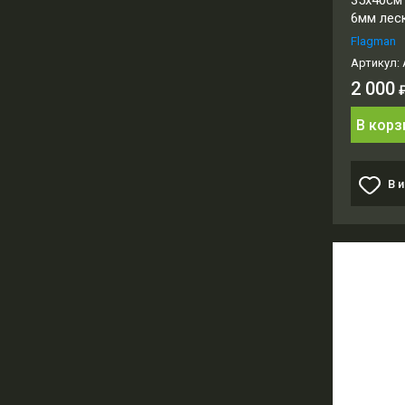
35x40см
6мм лес
Flagman
Артикул:
2 000
В корз
В 