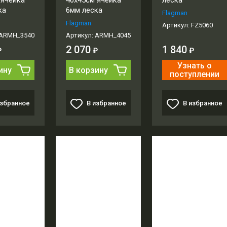
 ячейка
40x45см ячейка
леска
ка
6мм леска
Flagman
Flagman
Артикул:
FZ5060
ARMH_3540
Артикул:
ARMH_4045
2 070
1 840
₽
₽
₽
Узнать о
ину
В корзину
поступлении
избранное
В избранное
В избранное