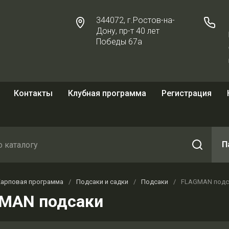
344072, г.Ростов-на-
Дону, пр-т 40 лет
Победы 67а
Контакты
Клубная программа
Регистрация
П
Карповая программа
/
Подсаки и садки
/
Подсаки
/
FLAGMAN подс
MAN подсаки