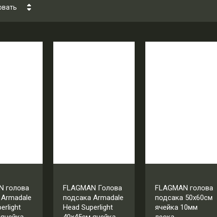
овать
ена - убывание
ена - возрастание
азвание - Я-А
азвание - А-Я
 голова
FLAGMAN Голова
FLAGMAN голова
 Armadale
подсака Armadale
подсака 50x60см
erlight
Head Superlight
ячейка 10мм