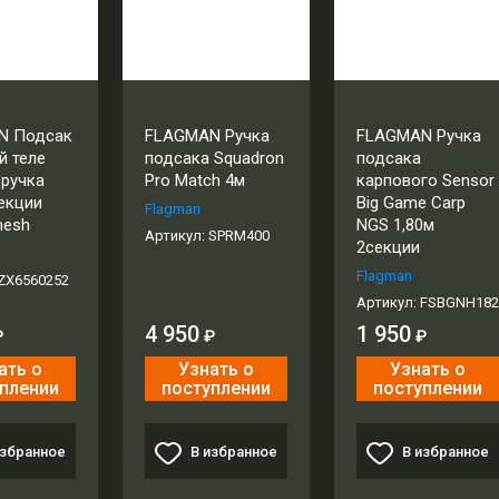
N Подсак
FLAGMAN Ручка
FLAGMAN Ручка
й теле
подсака Squadron
подсака
 ручка
Pro Match 4м
карпового Sensor
секции
Big Game Carp
Flagman
mesh
NGS 1,80м
Артикул:
SPRM400
2секции
Flagman
ZX6560252
Артикул:
FSBGNH182
4 950
1 950
₽
₽
₽
ать о
Узнать о
Узнать о
плении
поступлении
поступлении
избранное
В избранное
В избранное