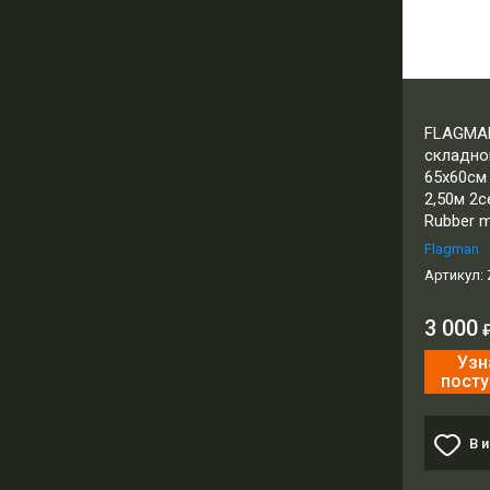
FLAGMA
складно
65х60см
2,50м 2
Rubber 
Flagman
Артикул:
3 000
Узн
посту
В 