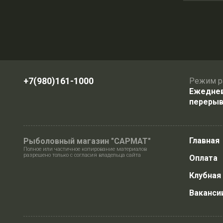
+7(980)161-1000
Режим р
Ежедневн
перерыв
Главная
Рыболовный магазин "САРМАТ"
Полное или частичное копирование материалов
разрешено только с согласия владельца сайта
Оплата
Клубная
Ваканси