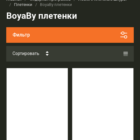
/
Плетенки
/
BoyaBy плетенки
BoyaBy плетенки
Фильтр
Сортировать
Цена - убывание
Цена - возрастание
Название - Я-А
Название - А-Я