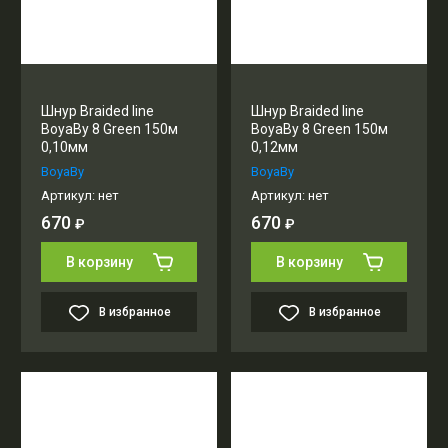
Шнур Braided line
Шнур Braided line
BoyaBy 8 Green 150м
BoyaBy 8 Green 150м
0,10мм
0,12мм
BoyaBy
BoyaBy
Артикул:
нет
Артикул:
нет
670
670
₽
₽
В корзину
В корзину
В избранное
В избранное