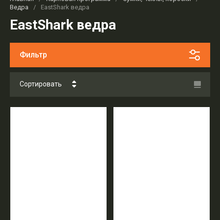
Ведра
/
EastShark ведра
EastShark ведра
Фильтр
Сортировать
Цена - убывание
Цена - возрастание
Название - Я-А
Название - А-Я