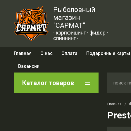
Рыболовный
магазин
"САРМАТ"
∙ карпфишинг ∙ фидер ∙
спиннинг ∙
Главная
О нас
Оплата
Подарочные карты
Вакансии
Каталог товаров
Главная
/
Pres