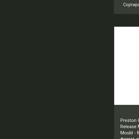
Сортир
Ц
Ц
Н
Н
Preston 
Release
Mould -