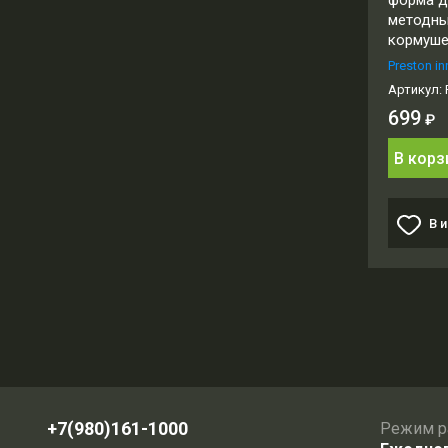
форма д
методн
кормуш
Preston in
Артикул:
699
₽
В корз
В 
+7(980)161-1000
Режим р