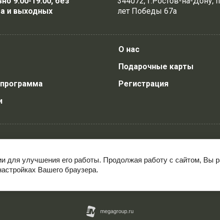
о 9:00-19:00, без
344072, г.Ростов-на-Дону, п
а и выходных
лет Победы 67а
О нас
Подарочные карты
 программа
Регистрация
и
ии для улучшения его работы. Продолжая работу с сайтом, Вы 
настройках Вашего браузера.
© 2024 - 2026 САРМАТ карпфишинг ∙ спиннинг ∙ фидер