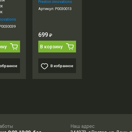
ля
Preston innovations
ых
Артикул:
P0030013
ек
novations
P0030039
699
₽
ину
В корзину
избранное
В избранное
аботы
Наш адрес: