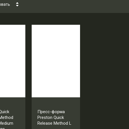
овать
ена - убывание
ена - возрастание
азвание - Я-А
азвание - А-Я
Quick
Пресс-форма
 Method
Preston Quick
 Medium
Release Method L