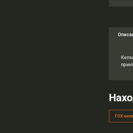
Описа
Кепк
прин
Нахо
FOX кепк