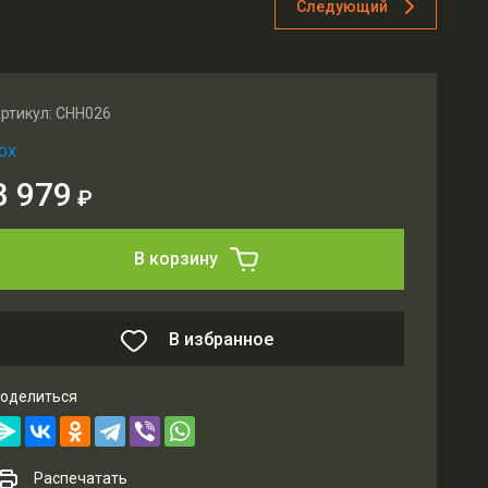
Следующий
ртикул:
CHH026
OX
3 979
₽
В корзину
В избранное
оделиться
Распечатать