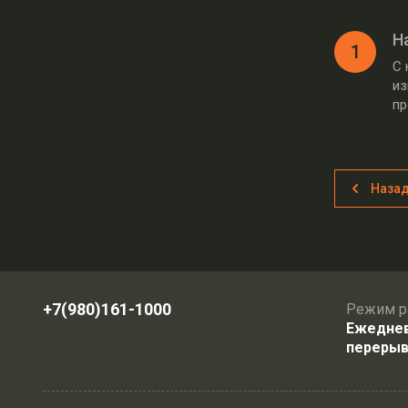
Н
1
С 
из
пр
Наза
+7(980)161-1000
Режим р
Ежедневн
перерыв