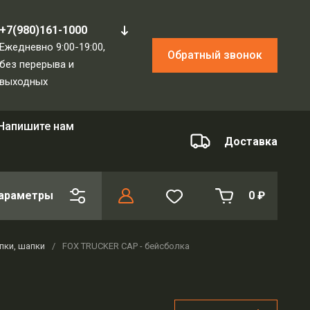
+7(980)161-1000
Ежедневно 9:00-19:00,
Обратный звонок
без перерыва и
выходных
Напишите нам
Доставка
араметры
0
₽
пки, шапки
/
FOX TRUCKER CAP - бейсболка