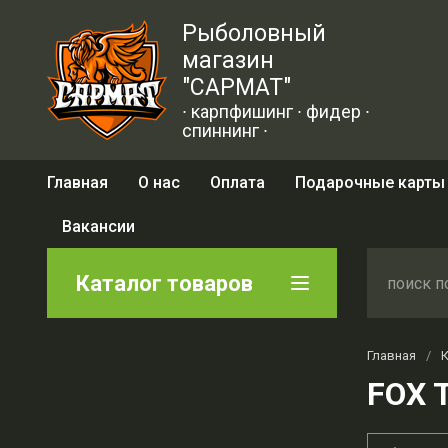
Рыболовный
магазин
"САРМАТ"
∙ карпфишинг ∙ фидер ∙
спиннинг ∙
Главная
О нас
Оплата
Подарочные карты
Вакансии
Каталог товаров
Главная
/
FOX 