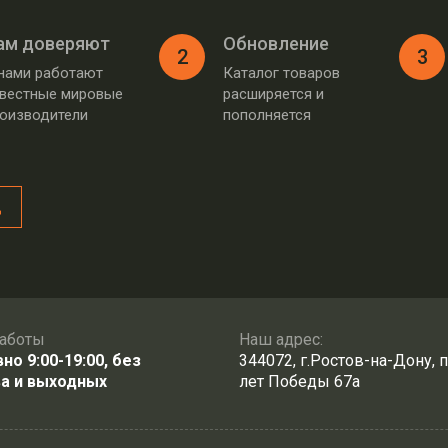
ам доверяют
Обновление
2
3
нами работают
Каталог товаров
вестные мировые
расширяется и
оизводители
пополняется
д
аботы
Наш адрес:
о 9:00-19:00, без
344072, г.Ростов-на-Дону, п
а и выходных
лет Победы 67а