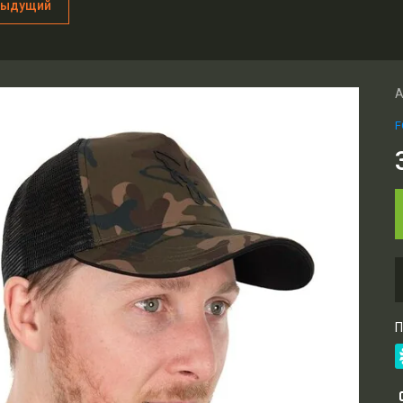
дыдущий
А
F
П