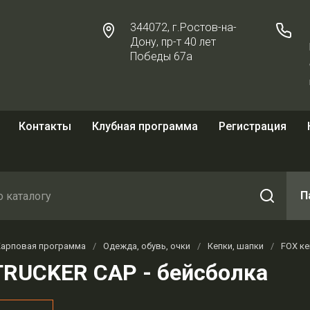
344072, г.Ростов-на-
Дону, пр-т 40 лет
Победы 67а
Контакты
Клубная программа
Регистрация
П
Карповая программа
/
Одежда, обувь, очки
/
Кепки, шапки
/
FOX ке
TRUCKER CAP - бейсболка