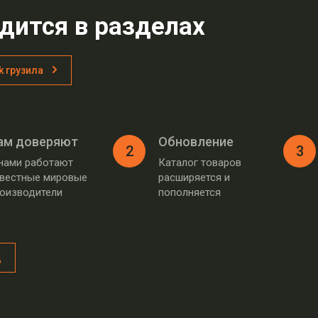
дится в разделах
k грузила
ам доверяют
Обновление
2
3
нами работают
Каталог товаров
вестные мировые
расширяется и
оизводители
пополняется
д