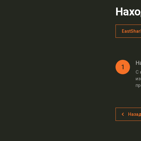
Нахо
EastShar
Н
1
С 
из
пр
Наза