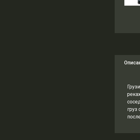
Описа
Грузи
река
сосе
груз 
после