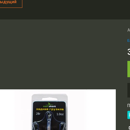
дыдущий
А
E
П