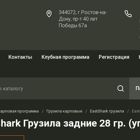
344072, г.Ростов-на-
Дону, пр-т 40 лет
Победы 67а
Контакты
Клубная программа
Регистрация
П
Карповая программа
/
Грузила карповые
/
EastShark грузила
/
East
hark Грузила задние 28 гр. (у