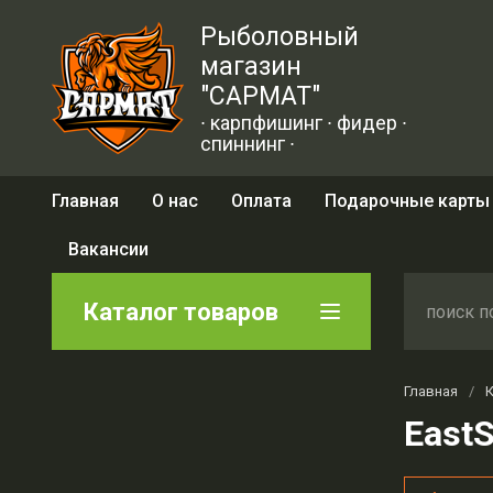
Рыболовный
магазин
"САРМАТ"
∙ карпфишинг ∙ фидер ∙
спиннинг ∙
Главная
О нас
Оплата
Подарочные карты
Вакансии
Каталог товаров
Главная
/
EastS