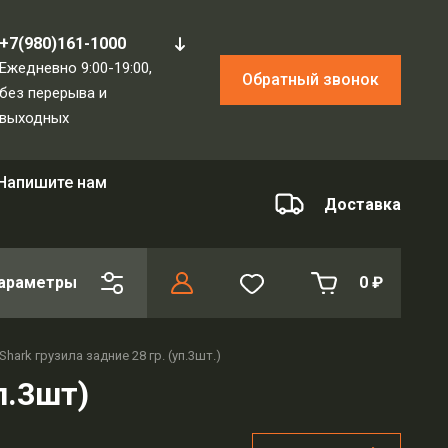
+7(980)161-1000
Ежедневно 9:00-19:00,
Обратный звонок
без перерыва и
выходных
Напишите нам
Доставка
араметры
0
₽
Shark грузила задние 28 гр. (уп.3шт.)
п.3шт)