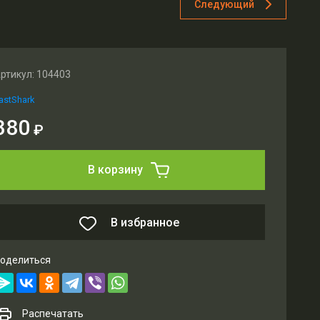
Следующий
ртикул:
104403
astShark
380
₽
В корзину
В избранное
оделиться
Распечатать