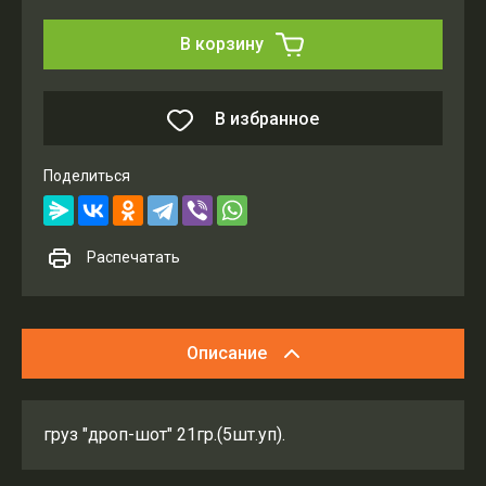
В корзину
В избранное
Поделиться
Распечатать
Описание
груз "дроп-шот" 21гр.(5шт.уп).