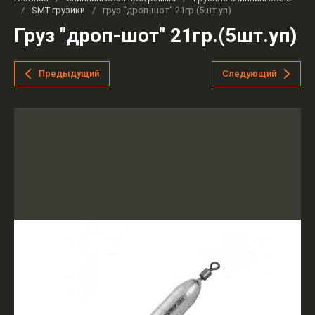
/
SMT грузики
/
груз "дроп-шот" 21гр.(5шт.уп)
Груз "дроп-шот" 21гр.(5шт.уп)
Предыдущий
Следующий