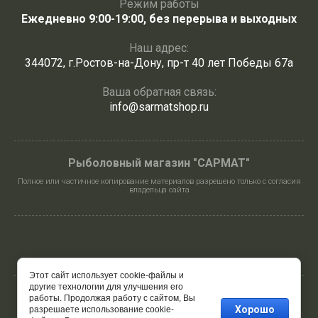
Режим работы
Ежедневно 9:00-19:00, без перерыва и выходных
Наш адрес:
344072, г.Ростов-на-Дону, пр-т 40 лет Победы 67а
Ваша обратная связь:
info@sarmatshop.ru
Рыболовный магазин "САРМАТ"
Полное или частичное копирование материалов разрешено только с согласия
владельца сайта
Этот сайт использует cookie-файлы и
другие технологии для улучшения его
работы. Продолжая работу с сайтом, Вы
© 2024 - 2026 САРМАТ карпфишинг ∙ спиннинг ∙ фидер
Хорошо
разрешаете использование cookie-