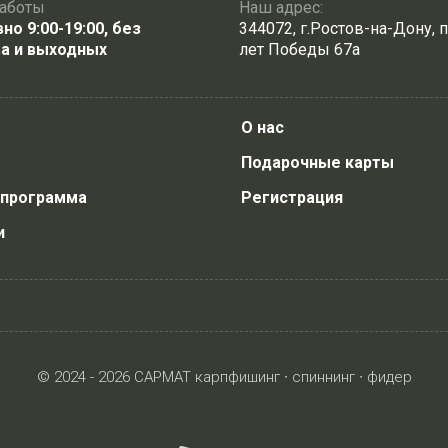
аботы
Наш адрес:
о 9:00-19:00, без
344072, г.Ростов-на-Дону, п
а и выходных
лет Победы 67а
О нас
Подарочные карты
 программа
Регистрация
и
© 2024 - 2026 САРМАТ карпфишинг ∙ спиннинг ∙ фидер