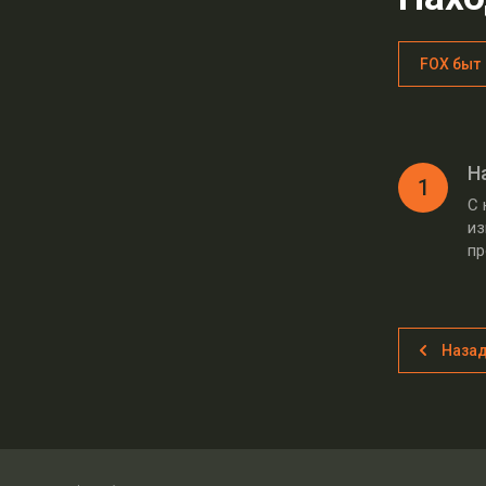
FOX быт
Н
1
С 
из
пр
Наза