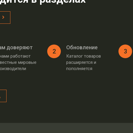
ам доверяют
Обновление
2
3
нами работают
Каталог товаров
вестные мировые
расширяется и
оизводители
пополняется
д