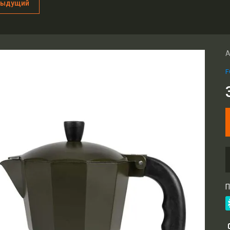
дыдущий
А
F
П