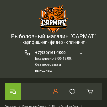
Рыболовный магазин "САРМАТ"
∙ карпфишинг ∙ фидер ∙ спиннинг ∙
+7(980)161-1000
Ежедневно 9:00-19:00,
без перерыва и
выходных
Главная
/
Быт на рыбалке
/
Ridge Monkey быт
/