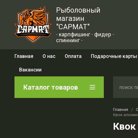
Рыболовный
магазин
"САРМАТ"
∙ карпфишинг ∙ фидер ∙
спиннинг ∙
Главная
О нас
Оплата
Подарочные карты
Вакансии
Каталог товаров
Главная
/
Квок алюмин
Квок