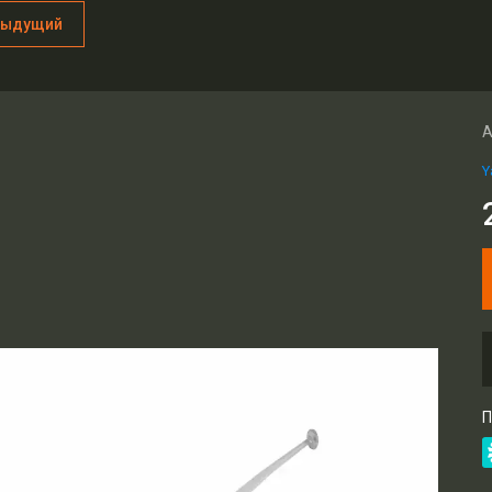
дыдущий
А
Y
П