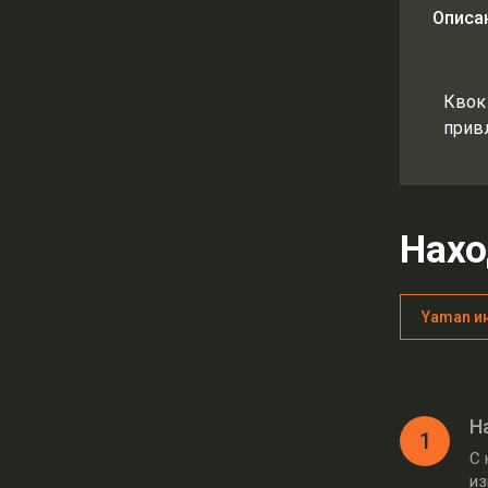
Описа
Квок
прив
Нахо
Yaman и
Н
1
С 
из