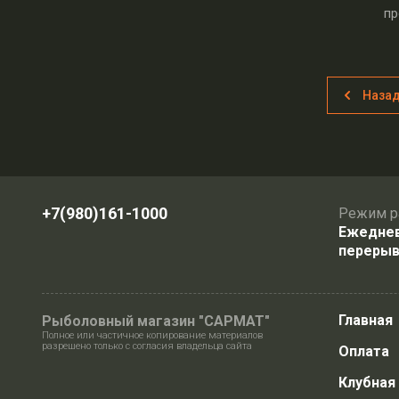
пр
Наза
+7(980)161-1000
Режим р
Ежедневн
перерыв
Главная
Рыболовный магазин "САРМАТ"
Полное или частичное копирование материалов
разрешено только с согласия владельца сайта
Оплата
Клубная