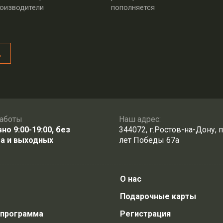
оизводители
пополняется
д
аботы
Наш адрес:
о 9:00-19:00, без
344072, г.Ростов-на-Дону, п
а и выходных
лет Победы 67а
О нас
Подарочные карты
 программа
Регистрация