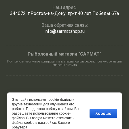
Наш адрес:
344072, г.Ростов-на-Дону, пр-т 40 лет Победы 67а
Ваша обратная связь:
info@sarmatshop.ru
Рыболовный магазин "САРМАТ"
Полное или частичное копирование материалов разрешено только с согласия
владельца сайта
Этот сайт использует cookie-файлы и
другие технологии для улучшения его
работы. Продолжая работу с сайтом, Вы
© 2024 - 2026 САРМАТ карпфишинг ∙ спиннинг ∙ фидер
Хорошо
разрешаете использование cookie-
файлов. Вы всегда можете отключить
файлы cookie в настройках Вашего
браузера.