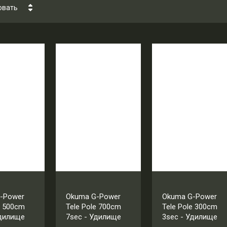
овать
ена - убывание
ена - возрастание
азвание - Я-А
азвание - А-Я
-Power
Okuma G-Power
Okuma G-Power
e 500cm
Tele Pole 700cm
Tele Pole 300cm
Удилище
7sec - Удилище
3sec - Удилище