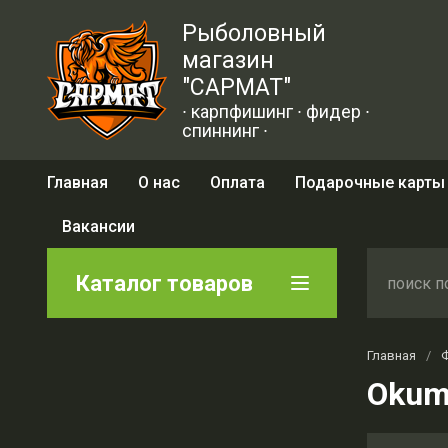
Рыболовный
магазин
"САРМАТ"
∙ карпфишинг ∙ фидер ∙
спиннинг ∙
Главная
О нас
Оплата
Подарочные карты
Вакансии
Каталог товаров
Главная
/
Okum