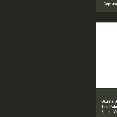
Сортир
Ц
Ц
Н
Н
Okuma G
Tele Pol
5sec - 