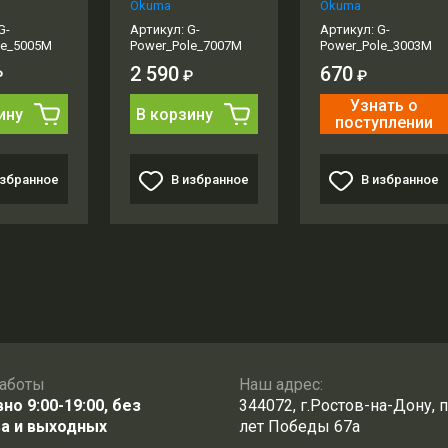
Okuma
Okuma
G-
Артикул:
G-
Артикул:
G-
le_5005M
Power_Pole_7007M
Power_Pole_3003M
2 590
670
₽
₽
₽
Узнать о
ину
В корзину
поступлении
избранное
В избранное
В избранное
аботы
Наш адрес:
о 9:00-19:00, без
344072, г.Ростов-на-Дону, п
а и выходных
лет Победы 67а